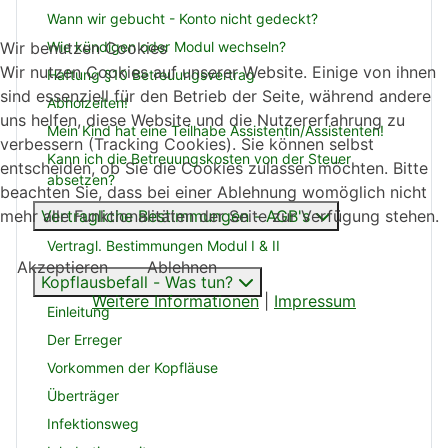
Wann wir gebucht - Konto nicht gedeckt?
Wie kündigen oder Modul wechseln?
Wir benutzen Cookies
Wir nutzen Cookies auf unserer Website. Einige von ihnen
Haftung §10 Betreuungsvertrag
sind essenziell für den Betrieb der Seite, während andere
Abholzeiten!
uns helfen, diese Website und die Nutzererfahrung zu
Mein Kind hat eine Teilhabe Assistentin/Assistenten!
verbessern (Tracking Cookies). Sie können selbst
Kann ich die Betreuungskosten von der Steuer
entscheiden, ob Sie die Cookies zulassen möchten. Bitte
absetzen?
beachten Sie, dass bei einer Ablehnung womöglich nicht
mehr alle Funktionalitäten der Seite zur Verfügung stehen.
Vertragliche Bestimmungen - AGB's
Vertragl. Bestimmungen Modul I & II
Akzeptieren
Ablehnen
Kopflausbefall - Was tun?
Weitere Informationen
|
Impressum
Einleitung
Der Erreger
Vorkommen der Kopfläuse
Überträger
Infektionsweg