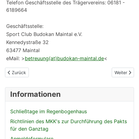
Telefon Geschäftsstelle des Trägervereins: 06181 -
6189664
Geschäftsstelle:
Sport Club Budokan Maintal e.V.
Kennedystraße 32
63477 Maintal
eMail: >
betreuung(at)budokan-maintal.de
<
Vorheriger Beitrag: Anmeldeformulare RBH
Nächster B
Zurück
Weiter
Informationen
Schließtage im Regenbogenhaus
Richtlinien des MKK's zur Durchführung des Pakts
für den Ganztag
Anmeldeformulare