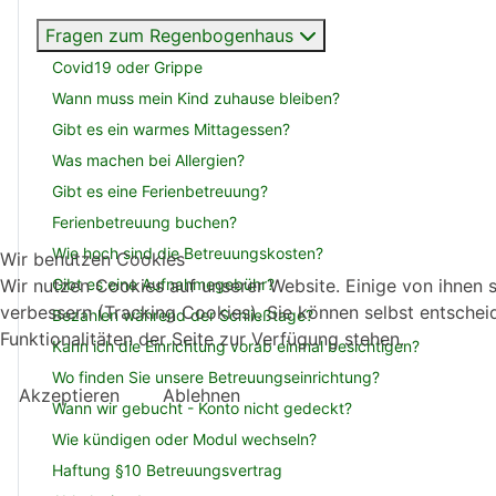
Fragen zum Regenbogenhaus
Covid19 oder Grippe
Wann muss mein Kind zuhause bleiben?
Gibt es ein warmes Mittagessen?
Was machen bei Allergien?
Gibt es eine Ferienbetreuung?
Ferienbetreuung buchen?
Wie hoch sind die Betreuungskosten?
Wir benutzen Cookies
Wir nutzen Cookies auf unserer Website. Einige von ihnen s
Gibt es eine Aufnahmegebühr?
verbessern (Tracking Cookies). Sie können selbst entschei
Bezahlen während der Schließtage?
Funktionalitäten der Seite zur Verfügung stehen.
Kann ich die Einrichtung vorab einmal besichtigen?
Wo finden Sie unsere Betreuungseinrichtung?
Akzeptieren
Ablehnen
Wann wir gebucht - Konto nicht gedeckt?
Wie kündigen oder Modul wechseln?
Haftung §10 Betreuungsvertrag