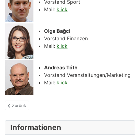
Vorstand Sport
Mail:
klick
Olga
Bağci
Vorstand Finanzen
Mail:
klick
Andreas Tóth
Vorstand Veranstaltungen/Marketing
Mail:
klick
Vorheriger Beitrag: Über uns
Zurück
Informationen