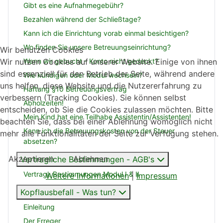
Gibt es eine Aufnahmegebühr?
Bezahlen während der Schließtage?
Kann ich die Einrichtung vorab einmal besichtigen?
Wo finden Sie unsere Betreuungseinrichtung?
Wir benutzen Cookies
Wann wir gebucht - Konto nicht gedeckt?
Wir nutzen Cookies auf unserer Website. Einige von ihnen
sind essenziell für den Betrieb der Seite, während andere
Wie kündigen oder Modul wechseln?
uns helfen, diese Website und die Nutzererfahrung zu
Haftung §10 Betreuungsvertrag
verbessern (Tracking Cookies). Sie können selbst
Abholzeiten!
entscheiden, ob Sie die Cookies zulassen möchten. Bitte
Mein Kind hat eine Teilhabe Assistentin/Assistenten!
beachten Sie, dass bei einer Ablehnung womöglich nicht
Kann ich die Betreuungskosten von der Steuer
mehr alle Funktionalitäten der Seite zur Verfügung stehen.
absetzen?
Akzeptieren
Ablehnen
Vertragliche Bestimmungen - AGB's
Vertragl. Bestimmungen Modul I & II
Weitere Informationen
|
Impressum
Kopflausbefall - Was tun?
Einleitung
Der Erreger