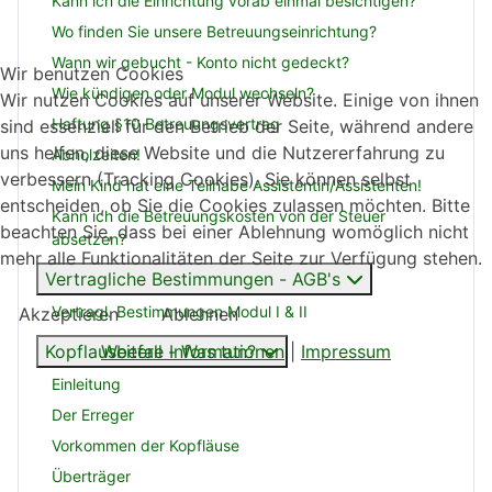
Kann ich die Einrichtung vorab einmal besichtigen?
Wo finden Sie unsere Betreuungseinrichtung?
Wann wir gebucht - Konto nicht gedeckt?
Wir benutzen Cookies
Wie kündigen oder Modul wechseln?
Wir nutzen Cookies auf unserer Website. Einige von ihnen
Haftung §10 Betreuungsvertrag
sind essenziell für den Betrieb der Seite, während andere
uns helfen, diese Website und die Nutzererfahrung zu
Abholzeiten!
verbessern (Tracking Cookies). Sie können selbst
Mein Kind hat eine Teilhabe Assistentin/Assistenten!
entscheiden, ob Sie die Cookies zulassen möchten. Bitte
Kann ich die Betreuungskosten von der Steuer
beachten Sie, dass bei einer Ablehnung womöglich nicht
absetzen?
mehr alle Funktionalitäten der Seite zur Verfügung stehen.
Vertragliche Bestimmungen - AGB's
Vertragl. Bestimmungen Modul I & II
Akzeptieren
Ablehnen
Weitere Informationen
|
Impressum
Kopflausbefall - Was tun?
Einleitung
Der Erreger
Vorkommen der Kopfläuse
Überträger