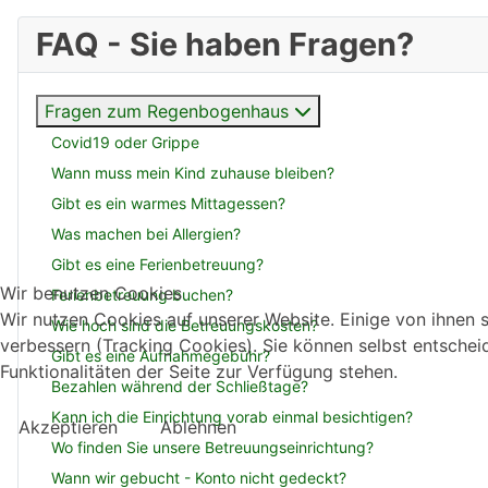
FAQ - Sie haben Fragen?
Fragen zum Regenbogenhaus
Covid19 oder Grippe
Wann muss mein Kind zuhause bleiben?
Gibt es ein warmes Mittagessen?
Was machen bei Allergien?
Gibt es eine Ferienbetreuung?
Wir benutzen Cookies
Ferienbetreuung buchen?
Wir nutzen Cookies auf unserer Website. Einige von ihnen s
Wie hoch sind die Betreuungskosten?
verbessern (Tracking Cookies). Sie können selbst entschei
Gibt es eine Aufnahmegebühr?
Funktionalitäten der Seite zur Verfügung stehen.
Bezahlen während der Schließtage?
Kann ich die Einrichtung vorab einmal besichtigen?
Akzeptieren
Ablehnen
Wo finden Sie unsere Betreuungseinrichtung?
Wann wir gebucht - Konto nicht gedeckt?